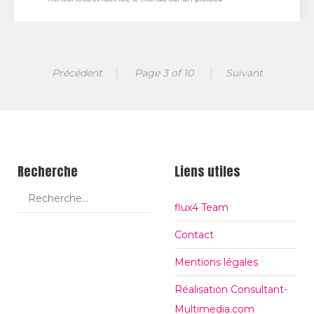
Rencontres et racines, le monde sur un plateau
Précédent
Page 3 of 10
Suivant
Le Festival Rencontres & Racines, véritable moteur
du rassemblement et du brassage des cultures
depuis 1990,…
Recherche
Liens utiles
flux4 Team
Contact
Mentions légales
Réalisation Consultant-
Multimedia.com