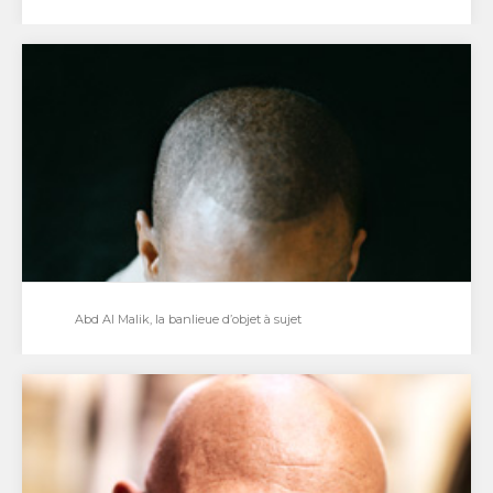
Joseph Béhé, la traversée du temps
Le dessinateur strasbourgeois Joseph Béhé est
revenu cet été sur le devant de la scène grâce…
Abd Al Malik, la banlieue d’objet à sujet
Abd Al Malik, la banlieue d’objet à sujet
Pour son deuxième ouvrage, Abd Al Malik nous
replonge au cœur de la cité avec La…