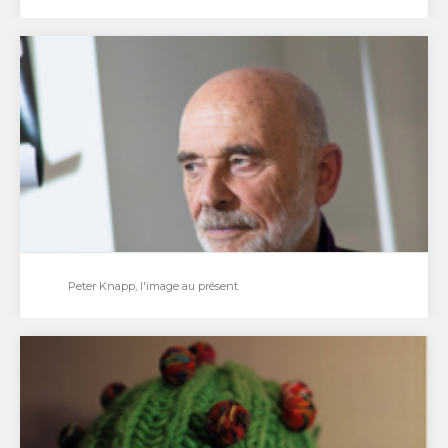
The Dø et Marianne Maric, plaisir organique !
Avec un second album et une nouvelle tournée, c’est
le temps de la confirmation pour The…
Peter Knapp, l'image au présent
Peter Knapp, l'image au présent
La galerie Stimultania consacre une exposition à
Peter Knapp à travers les axes du cinéma et…