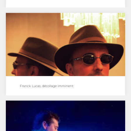
Are you happy Mr Lonsdale ?
Nous avons profité du tournage du film L’Avenir dure
longtemps d’Emmanuel Bohn à Strasbourg, pour
rencontrer…
Franck Lucas, décollage imminent
Franck Lucas, décollage imminent
A 46 ans, Franck Lucas se lance dans la musique. Ou
plus précisément sort un album.…