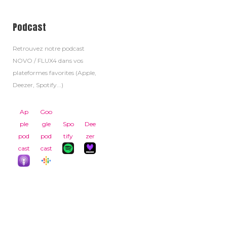
Podcast
Retrouvez notre podcast
NOVO / FLUX4 dans vos
plateformes favorites (Apple,
Deezer, Spotify...)
Ap
Goo
ple
gle
Spo
Dee
pod
pod
tify
zer
cast
cast