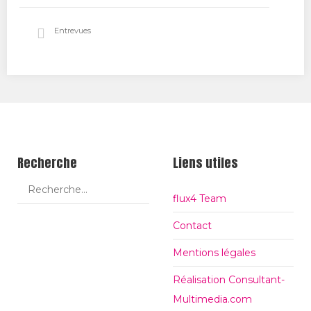
itt
ce
ogl
Entrevues
er
bo
e+
ok
Recherche
Liens utiles
flux4 Team
Contact
Mentions légales
Réalisation Consultant-
Multimedia.com