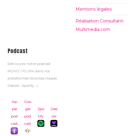
Mentions légales
Réalisation Consultant-
Multimedia.com
Podcast
Retrouvez notre podcast
NOVO / FLUX4 dans vos
plateformes favorites (Apple,
Deezer, Spotify...)
Ap
Goo
ple
gle
Spo
Dee
pod
pod
tify
zer
cast
cast