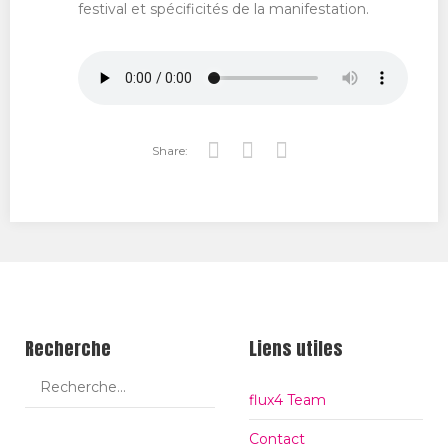
festival et spécificités de la manifestation.
Share:
Tw
Fa
Go
itt
ce
ogl
er
bo
e+
ok
Recherche
Liens utiles
flux4 Team
Contact