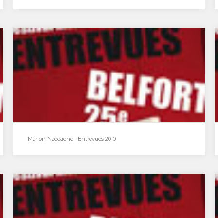
Émission sur Lennon au cinéma Star avec
flux4 et Herzfeld
Émission sur John Lennon au cinéma Star le
08/12/10par Emmanuel Abela / Olivier
LegrasÀ l'occasion des…
Marion Naccache - Entrevues 2010
Marion Naccache - Entrevues 2010
Studio mobile du 2 décembre : Marion
NaccacheL’un des coups de cœur de la