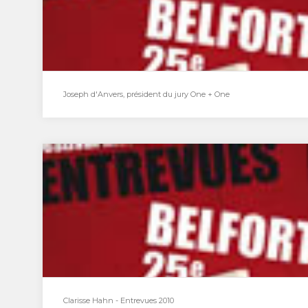
Benoît…
Joseph d'Anvers, président du jury One + One
Joseph d'Anvers, président du jury One + One
Studio mobile du 2 décembre : Joseph
d’Anvers Président du jury One + One, le
compositeur…
Clarisse Hahn - Entrevues 2010