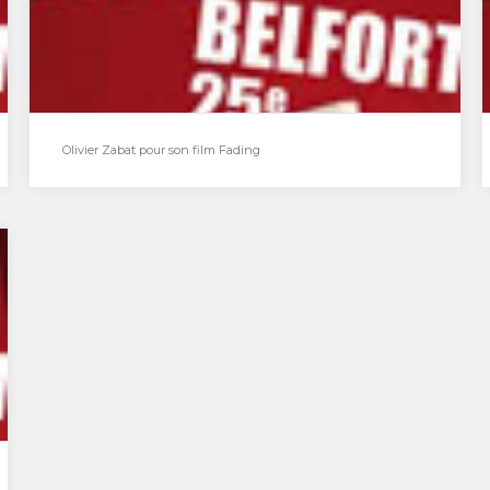
rédaction, Coney…
Olivier Zabat pour son film Fading
Olivier Zabat pour son film Fading
Olivier Zabat, réalisateur du film Fading Autre
coup de cœur de la rédaction, Fading d’Olivier
Zabat,…