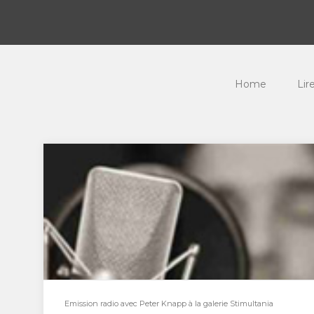
Home
Lir
Emission radio avec Peter Knapp à la galerie Stimultania