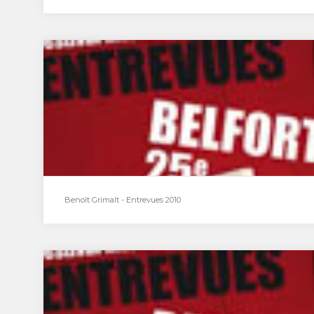
Emission radio avec Peter Knapp à la galerie
Stimultania
Émission du 23 janvier 2011 enregistrée en
public à la Galerie Stimultania, en présence de
Peter…
Benoît Grimalt - Entrevues 2010
Benoît Grimalt - Entrevues 2010
Studio mobile du 3 décembre : Benoît Grimalt
Avec une approche très do it yourself,