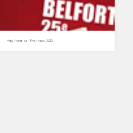
du festival, aime la radio…
Virgil Vernier : Entrevues 2010
Virgil Vernier : Entrevues 2010
Studio mobile du 3 décembre : Virgil Vernier Il
est annoncé comme l’un des grands
réalisateurs…