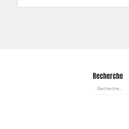
Clarisse Hahn - Entrevues 2010
Studio mobile du 1er décembre : Clarisse
Hahn Kurdish Lover de Clarisse Hahn est la
découverte…
Recherche