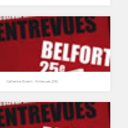
Nicolas Mey - Entrevues 2010
Micro-trottoir de Philippe SchweyerPour le
directeur de cinéma Nicolas Mey, c'est plus
enthousiasmant de se “planter”…
Catherine Bizern - Entrevues 2010
Catherine Bizern - Entrevues 2010
Studio mobile du 3 décembre : Catherine
BizernCatherine Bizern, Directrice Artistique