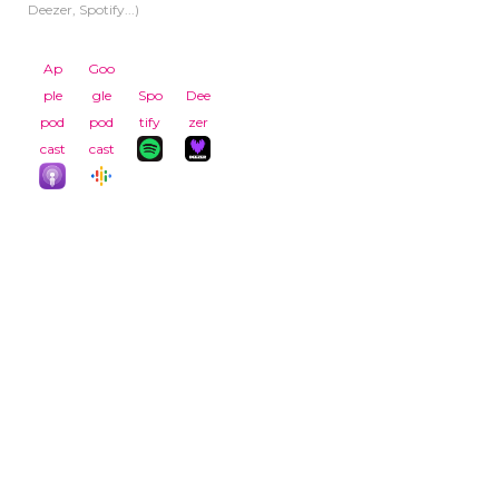
Deezer, Spotify...)
Ap
Goo
ple
gle
Spo
Dee
pod
pod
tify
zer
cast
cast