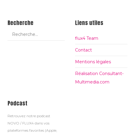
c
t
h
i
a
Recherche
Liens utiles
e
g
d
e
flux4 Team
u
#
t
Contact
i
Mentions légales
t
Réalisation Consultant-
r
Multimedia.com
e
Podcast
Retrouvez notre podcast
NOVO / FLUX4 dans vos
plateformes favorites (Apple,