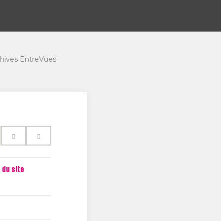
hives EntreVues
 du site