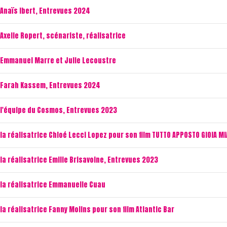
Anaïs Ibert, Entrevues 2024
Axelle Ropert, scénariste, réalisatrice
 Emmanuel Marre et Julie Lecoustre
 Farah Kassem, Entrevues 2024
l'équipe du Cosmos, Entrevues 2023
a réalisatrice Chloé Lecci Lopez pour son film TUTTO APPOSTO GIOIA MI
a réalisatrice Emilie Brisavoine, Entrevues 2023
la réalisatrice Emmanuelle Cuau
a réalisatrice Fanny Molins pour son film Atlantic Bar