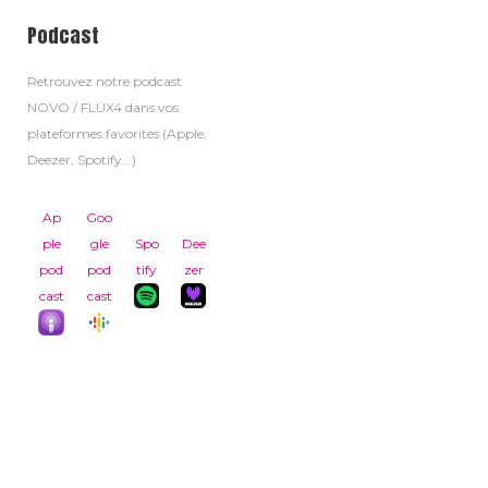
Podcast
Retrouvez notre podcast
NOVO / FLUX4 dans vos
plateformes favorites (Apple,
Deezer, Spotify...)
Ap
Goo
ple
gle
Spo
Dee
pod
pod
tify
zer
cast
cast