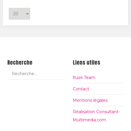
t
A
i
f
e
f
d
i
u
c
t
h
i
a
Recherche
Liens utiles
t
g
r
e
flux4 Team
e
#
Contact
Mentions légales
Réalisation Consultant-
Multimedia.com