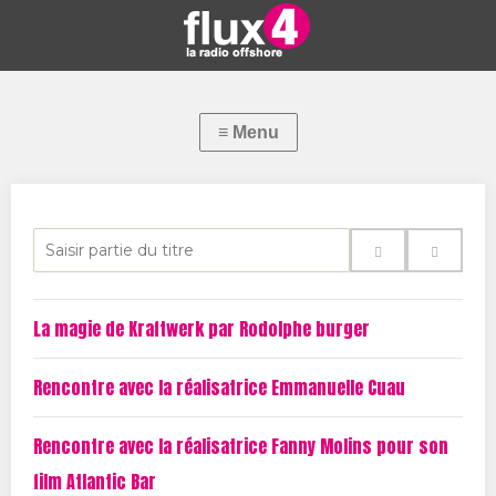
S
a
i
La magie de Kraftwerk par Rodolphe burger
s
i
Rencontre avec la réalisatrice Emmanuelle Cuau
r
p
Rencontre avec la réalisatrice Fanny Molins pour son
a
film Atlantic Bar
r