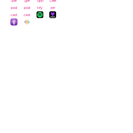
ple
gle
Spo
Dee
pod
pod
tify
zer
cast
cast