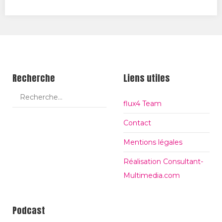
itt
ce
ogl
er
bo
e+
ok
Recherche
Liens utiles
flux4 Team
Contact
Mentions légales
Réalisation Consultant-
Multimedia.com
Podcast