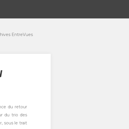
hives EntreVues
y
nce du retour
r du trio des
, sous le trait