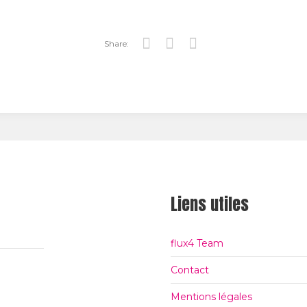
Share:
Tw
Fa
Go
itt
ce
ogl
er
bo
e+
ok
Liens utiles
flux4 Team
Contact
Mentions légales