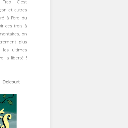
 Trap ! C'est
eçon et autres
ré à l'ère du
r ces trois-là
mentaires, on
trement plus
 les ultimes
 la liberté !
- Delcourt