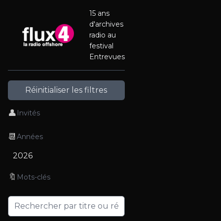
15 ans
d'archives
radio au
festival
Entrevues
Réinitialiser les filtres
👤
Invités
📆
Années
2026
🔖
Mots-clés