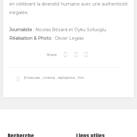
en célébrant la diversité humaine avec une authenticité
inégalée.
Journaliste
: Nicolas Bézard et Öykü Sofuoğlu
Réalisation & Photo
: Olivier Legras
Share:
Tw
Fa
Go
itt
ce
ogl
Entrevues
cinema
réalisatrice
film
er
bo
e+
ok
Recherche
Liens utiles