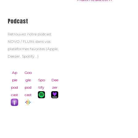
Podcast
Retrouvez notre podcast
NOVO / FLUX4 dans vos
plateformes favorites (Apple,
Deezer, Spotify...)
Ap
Goo
ple
gle
Spo
Dee
pod
pod
tify
zer
cast
cast