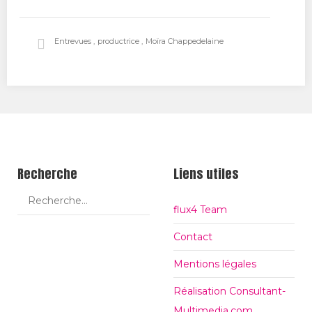
Tw
Fa
Go
itt
ce
ogl
Entrevues
productrice
Moïra Chappedelaine
er
bo
e+
ok
Recherche
Liens utiles
flux4 Team
Contact
Mentions légales
Réalisation Consultant-
Multimedia.com