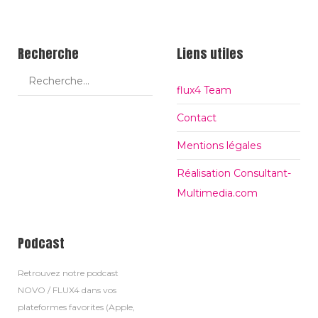
c
t
h
i
a
Recherche
Liens utiles
e
g
d
e
flux4 Team
u
#
t
Contact
i
Mentions légales
t
Réalisation Consultant-
r
Multimedia.com
e
Podcast
Retrouvez notre podcast
NOVO / FLUX4 dans vos
plateformes favorites (Apple,