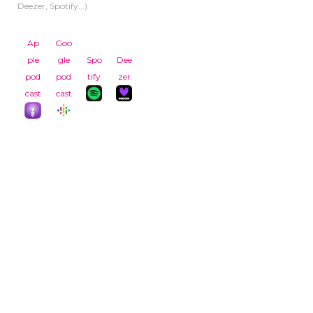
Deezer, Spotify...)
Ap
Goo
ple
gle
Spo
Dee
pod
pod
tify
zer
cast
cast