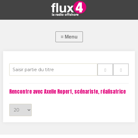
S
a
i
Rencontre avec Axelle Ropert, scénariste, réalisatrice
s
i
A
r
f
p
f
a
i
r