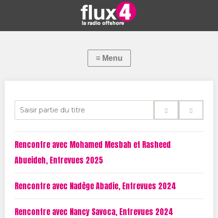
S
a
i
Rencontre avec Mohamed Mesbah et Rasheed
s
Abueideh, Entrevues 2025
i
r
Rencontre avec Nadège Abadie, Entrevues 2024
p
a
Rencontre avec Nancy Savoca, Entrevues 2024
r