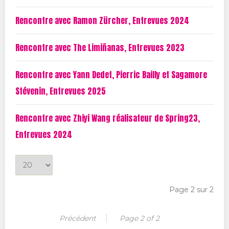
t
Rencontre avec Ramon Zürcher, Entrevues 2024
i
e
Rencontre avec The Limiñanas, Entrevues 2023
d
u
Rencontre avec Yann Dedet, Pierric Bailly et Sagamore
t
Stévenin, Entrevues 2025
i
t
Rencontre avec Zhiyi Wang réalisateur de Spring23,
r
Entrevues 2024
e
A
f
Page 2 sur 2
f
i
Précédent
Page 2 of 2
c