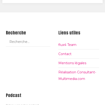
h
a
g
e
#
Recherche
Liens utiles
flux4 Team
Contact
Mentions légales
Réalisation Consultant-
Multimedia.com
Podcast