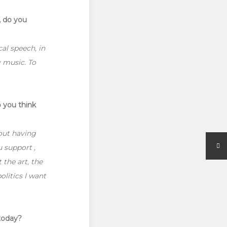
, do you
al speech, in
y music. To
o you think
hout having
u support ,
 the art, the
olitics I want
today?