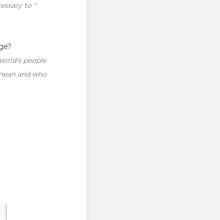
ssary to "
age?
world's people
 mean and who