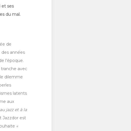
 et ses
ues du mal.
tée de
e des années
de l’époque.
tranche avec
t le dilemme
perles
rismes latents
mme aux
au jazz et à la
t Jazzdor est
souhaite
«