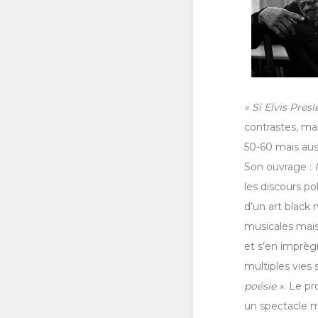
« Si Elvis Pres
contrastes, ma
50-60 mais aus
Son ouvrage :
les discours po
d’un art black 
musicales mais 
et s’en imprèg
multiples vies 
poésie »
. Le pr
un spectacle m