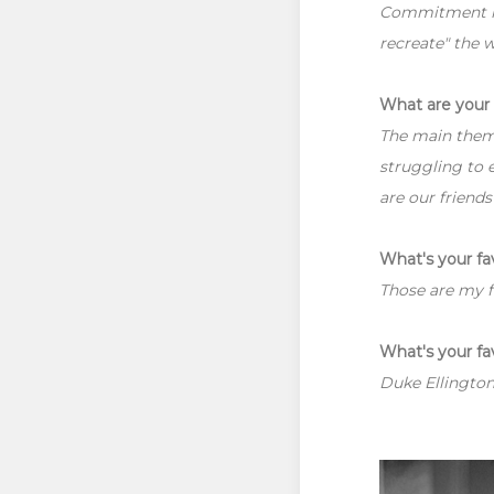
Commitment mea
recreate" the w
What are your 
The main theme
struggling to 
are our friend
What's your fa
Those are my 
What's your fa
Duke Ellington