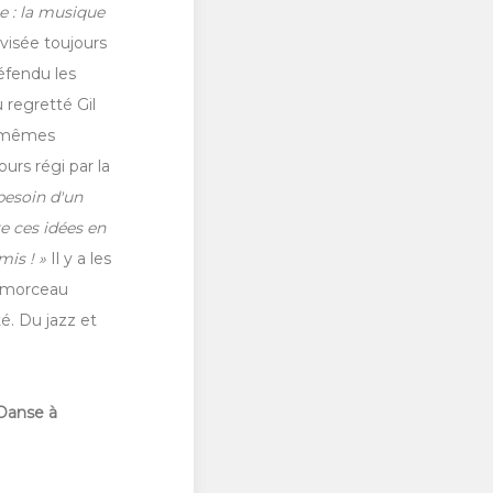
e : la musique
 visée toujours
défendu les
 regretté Gil
es mêmes
rs régi par la
besoin d'un
re ces idées en
is ! »
Il y a les
n morceau
é. Du jazz et
 Danse à