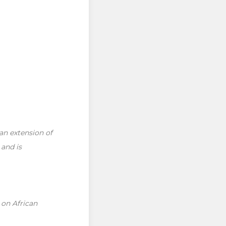
an extension of
and is
 on African