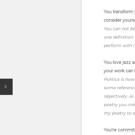
You transform 
consider yourse
You can not be
one definition
perform with m
You love jazz a
your work can 
Politics is how
some reference 
objectively...i
poetry you crea
my poetry to e
You're commite