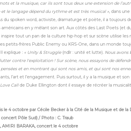
ots et la musique, car ils sont tous deux une extension de l’autr
 et le langage dépend du rythme et est très musical »
, dans une
 As du spoken word, activiste, dramaturge et poète, il a toujours 
s américains en y mêlant son art. Aux côtés des Last Poets (et du
l inspire tout un pan de la culture hip-hop et sur scène utilise l
ses petits-frères Public Enemy ou KRS-One, dans un monde toujou
 Il explique :
« Unity & Struggle
(ndlr : unité et lutte)
. Nous avons 
lutter contre l'exploitation ! Sur scène, nous essayons de défend
 pensées et en montrant qui sont nos amis, et qui sont nos ennem
nts, l’art et l’engagement. Puis surtout, il y a la musique et so
 Love Call
de Duke Ellington dont il essaye de récréer la musicalit
is le 4 octobre par Cécile Becker
à la Cité de la Musique et de la
 concert Pôle Sud)
/ Photo : C. Traub
AMIRI BARAKA, concert le 4 octobre