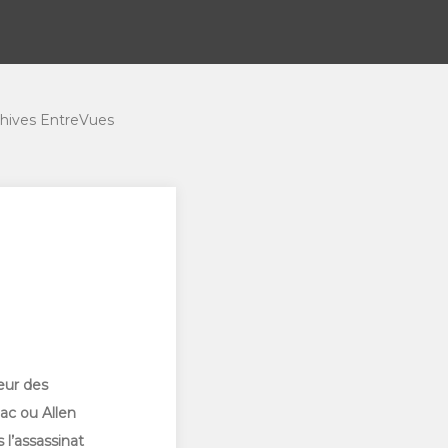
hives EntreVues
eur des
ac ou Allen
 l’assassinat