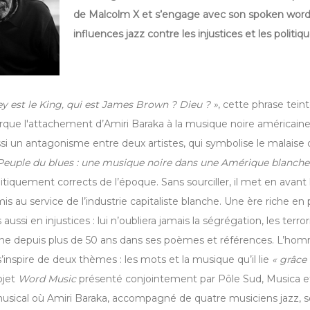
de Malcolm X et s’engage avec son spoken word
influences jazz contre les injustices et les politiq
ley est le King, qui est James Brown ? Dieu ? »
, cette phrase tein
rque l'attachement d’Amiri Baraka à la musique noire américain
si un antagonisme entre deux artistes, qui symbolise le malaise 
Peuple du blues : une musique noire dans une Amérique blanche
litiquement corrects de l’époque. Sans sourciller, il met en avan
mis au service de l’industrie capitaliste blanche. Une ère riche en 
aussi en injustices : lui n’oubliera jamais la ségrégation, les terro
ne depuis plus de 50 ans dans ses poèmes et références. L’ho
s’inspire de deux thèmes : les mots et la musique qu’il lie
« grâce 
ojet
Word Music
présenté conjointement par Pôle Sud, Musica e
usical où Amiri Baraka, accompagné de quatre musiciens jazz, 