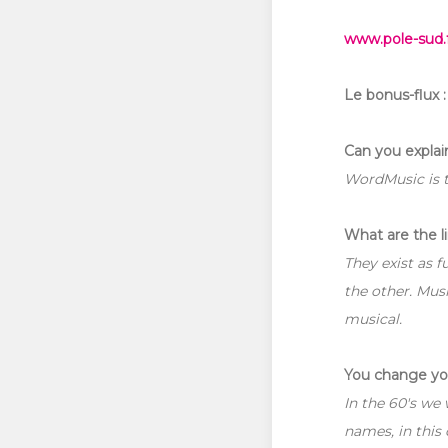
www.pole-sud.
Le bonus-flux : 
Can you explai
WordMusic is t
What are the l
They exist as 
the other. Mus
musical.
You change you
In the 60's we
names, in this