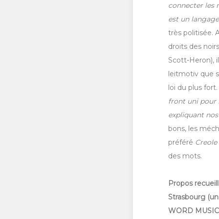
connecter les m
est un langage
très politisée.
droits des noir
Scott-Heron), i
leitmotiv que 
loi du plus fort.
front uni pour 
expliquant nos
bons, les mécha
préféré
Creole
des mots.
Propos recueill
Strasbourg (un
WORD MUSIC, 