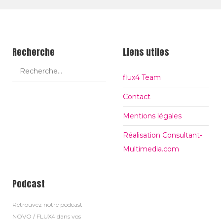
ok
Recherche
Liens utiles
flux4 Team
Contact
Mentions légales
Réalisation Consultant-
Multimedia.com
Podcast
Retrouvez notre podcast
NOVO / FLUX4 dans vos