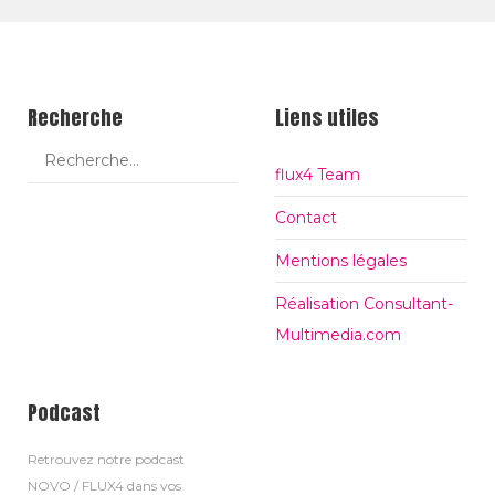
ok
Recherche
Liens utiles
flux4 Team
Contact
Mentions légales
Réalisation Consultant-
Multimedia.com
Podcast
Retrouvez notre podcast
NOVO / FLUX4 dans vos