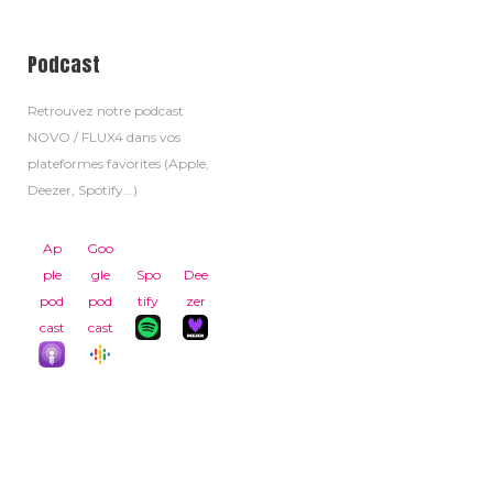
Podcast
Retrouvez notre podcast
NOVO / FLUX4 dans vos
plateformes favorites (Apple,
Deezer, Spotify...)
Ap
Goo
ple
gle
Spo
Dee
pod
pod
tify
zer
cast
cast