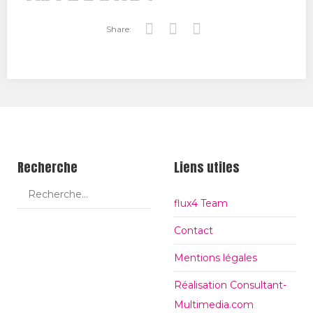
Share:
Tw
Fa
Go
itt
ce
ogl
er
bo
e+
ok
Recherche
Liens utiles
flux4 Team
Contact
Mentions légales
Réalisation Consultant-
Multimedia.com