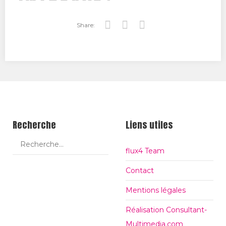
Share:
Tw
Fa
Go
itt
ce
ogl
er
bo
e+
ok
Recherche
Liens utiles
flux4 Team
Contact
Mentions légales
Réalisation Consultant-
Multimedia.com