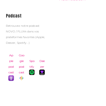
Podcast
Retrouvez notre podcast
NOVO / FLUX4 dans vos
plateformes favorites (Apple,
Deezer, Spotify...)
Ap
Goo
ple
gle
Spo
Dee
pod
pod
tify
zer
cast
cast